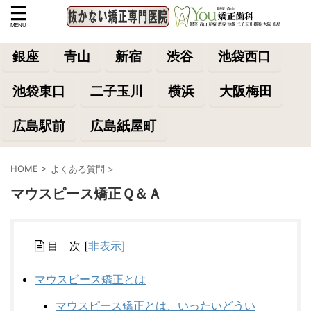
銀座
青山
新宿
渋谷
池袋西口
池袋東口
二子玉川
横浜
大阪梅田
広島駅前
広島紙屋町
HOME
>
よくある質問
>
マウスピース矯正Ｑ＆Ａ
目 次
[
非表示
]
マウスピース矯正とは
マウスピース矯正とは、いったいどうい