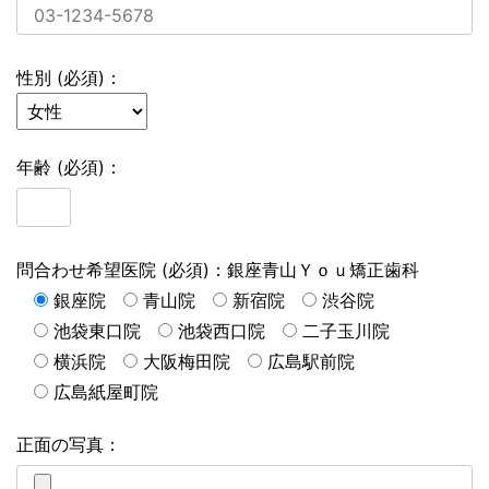
性別 (必須)：
年齢 (必須)：
問合わせ希望医院 (必須)：銀座青山Ｙｏｕ矯正歯科
銀座院
青山院
新宿院
渋谷院
池袋東口院
池袋西口院
二子玉川院
横浜院
大阪梅田院
広島駅前院
広島紙屋町院
正面の写真：