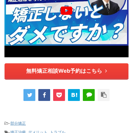
無料矯正相談Web予約はこちら
-
部分矯正
-
矯正治療
,
デメリット
,
トラブル