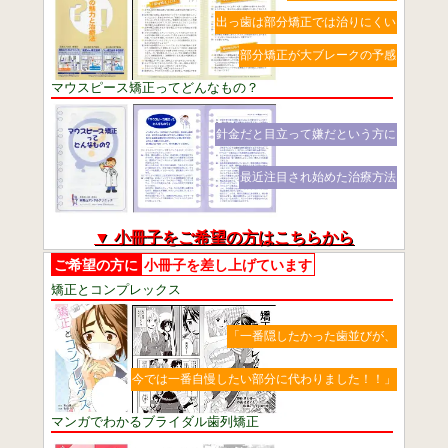
出っ歯は部分矯正では治りにくい
部分矯正が大ブレークの予感
マウスピース矯正ってどんなもの？
針金だと目立って嫌だという方に
最近注目され始めた治療方法
▼ 小冊子をご希望の方はこちらから
ご希望の方に
小冊子を差し上げています
矯正とコンプレックス
「一番隠したかった歯並びが、
今では一番自慢したい部分に代わりました！！」
マンガでわかるブライダル歯列矯正