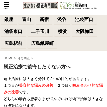
銀座
青山
新宿
渋谷
池袋西口
池袋東口
二子玉川
横浜
大阪梅田
広島駅前
広島紙屋町
HOME
>
部分矯正
>
矯正治療で後悔したくない方へ
矯正治療には大きく分けて２つの目的があります。
１つ目が
美容的な悩みの改善
、２つ目が
噛み合わせ的な悩
みの改善
です。
どちらの場合も患者さまが悩んでいれば矯正治療は大きな
解決策になります。